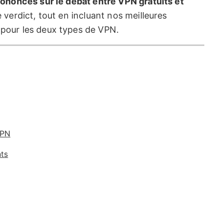
oncés sur le débat entre VPN gratuits et
verdict, tout en incluant nos meilleures
our les deux types de VPN.
VPN
ts