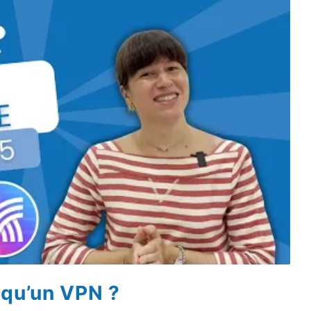
 qu’un VPN ?