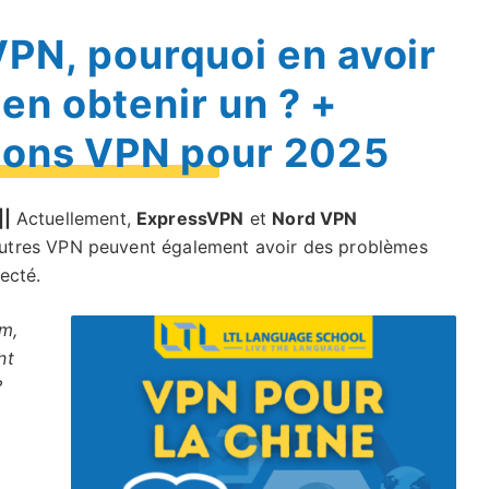
VPN, pourquoi en avoir
en obtenir un ? +
ons VPN pour 2025
||
Actuellement,
ExpressVPN
et
Nord VPN
autres VPN peuvent également avoir des problèmes
ecté.
am,
nt
?