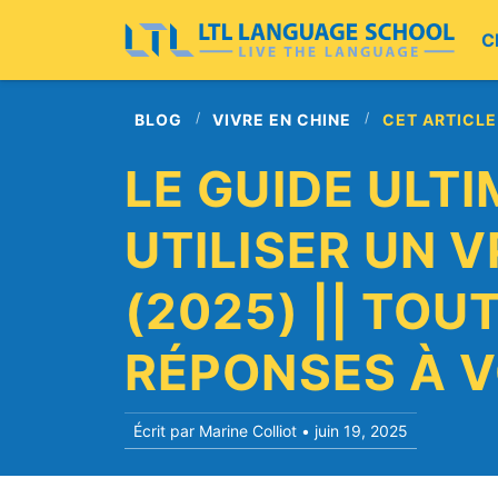
C
BLOG
VIVRE EN CHINE
CET ARTICLE
LE GUIDE ULT
UTILISER UN V
(2025) || TOU
RÉPONSES À 
Écrit par Marine Colliot •
juin 19, 2025