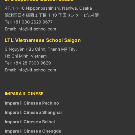
4F, 1-1-10 Nipponbashinishi, Naniwa, Osaka
浪速区日本橋西１丁目 1-10 千田センタービル4階
Tel: +81 080 2629 9677
Email:
info@ltl-school.com
LTL Vietnamese School Saigon
9 Nguyễn Hữu Cảnh, Thạnh Mỹ Tây,
Hồ Chí Minh, Vietnam
Tel: +84 28 7300 9629
Email:
info@ltl-school.com
IMPARA IL CINESE
Impara il Cinese a Pechino
Impara Il Cinese a Shanghai
Impara il Cinese a Beihai
Impara il Cinese a Chengde