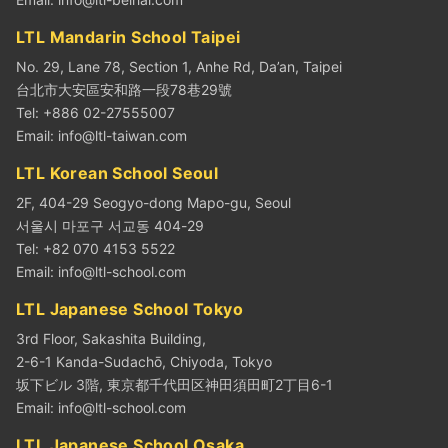
LTL Mandarin School Taipei
No. 29, Lane 78, Section 1, Anhe Rd, Da’an, Taipei
台北市大安區安和路一段78巷29號
Tel: +886 02-27555007
Email:
info@ltl-taiwan.com
LTL Korean School Seoul
2F, 404-29 Seogyo-dong Mapo-gu, Seoul
서울시 마포구 서교동 404-29
Tel: +82 070 4153 5522
Email:
info@ltl-school.com
LTL Japanese School Tokyo
3rd Floor, Sakashita Building,
2-6-1 Kanda-Sudachō, Chiyoda, Tokyo
坂下ビル 3階, 東京都千代田区神田須田町2丁目6-1
Email:
info@ltl-school.com
LTL Japanese School Osaka