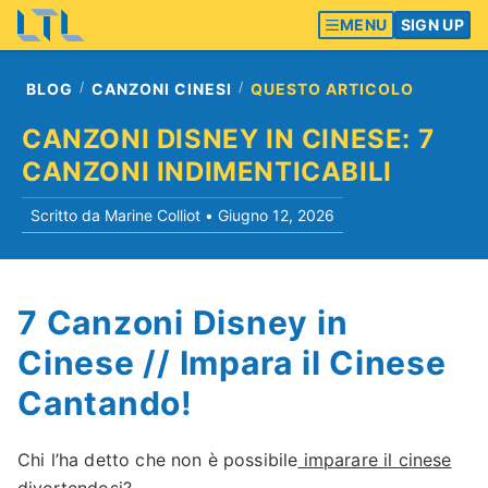
MENU
SIGN UP
BLOG
CANZONI CINESI
QUESTO ARTICOLO
CANZONI DISNEY IN CINESE: 7
CANZONI INDIMENTICABILI
Scritto da Marine Colliot •
Giugno 12, 2026
7 Canzoni Disney in
Cinese // Impara il Cinese
Cantando!
Chi l’ha detto che non è possibile
imparare il cinese