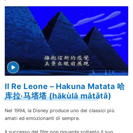
Il Re Leone – Hakuna Matata 哈
库拉·马塔塔 (hākùlā mǎtǎtǎ)
Nel 1994, la Disney produce uno dei classici più
amati ed emozionanti di sempre.
Il successo del film non riguarda soltanto il suo