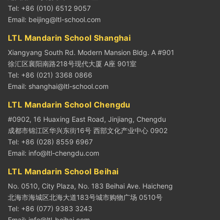
Tel: +86 (010) 6512 9057
Email:
beijing@ltl-school.com
LTL Mandarin School Shanghai
Xiangyang South Rd. Modern Mansion Bldg. A #901
徐汇区襄阳南路218号现代大厦 A座 901室
Tel: +86 (021) 3368 0866
Email:
shanghai@ltl-school.com
LTL Mandarin School Chengdu
#0902, 16 Huaxing East Road, Jinjiang, Chengdu
成都市锦江区华兴东街16号 西部文化产业中心 0902
Tel: +86 (028) 8559 6967
Email:
info@ltl-chengdu.com
LTL Mandarin School Beihai
No. 0510, City Plaza, No. 183 Beihai Ave. Haicheng
北海市海城区北海大道183号城市购物广场 0510号
Tel: +86 (077) 9383 3243
Email:
info@ltl-beihai.com