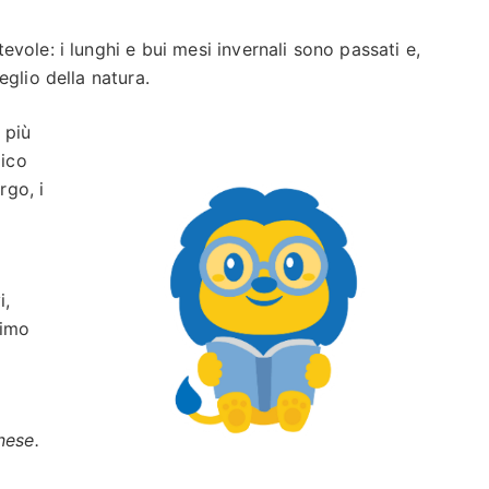
vole: i lunghi e bui mesi invernali sono passati e,
glio della natura.
 più
dico
rgo, i
i,
simo
nese.