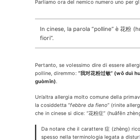
Parliamo ora del nemico numero uno per gli 
In cinese, la parola “polline” è 花粉 (h
fiori”.
Pertanto, se volessimo dire di essere allergi
polline, diremmo:
“我对花粉过敏” (wǒ duì hu
guòmǐn)
.
Un’altra allergia molto comune della primav
la cosiddetta “
febbre da fieno
” (rinite aller
che in cinese si dice: “花粉症” (huāfěn zhèng
Da notare che il carattere 症 (zhèng) ric
spesso nella terminologia legata a distur