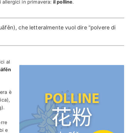
allergici in primavera:
il polline
.
uāfěn), che letteralmente vuol dire “polvere di
ci al
āfěn
era è
gica),
).
orre
bi e