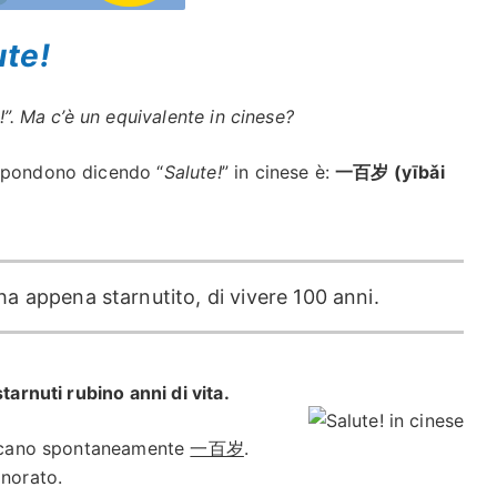
ute!
!”. Ma c’è un equivalente in cinese?
ispondono dicendo “
Salute!
” in cinese è:
一百岁 (yībǎi
 ha appena starnutito, di vivere 100 anni.
tarnuti rubino anni di vita.
 dicano spontaneamente
一百岁
.
gnorato.