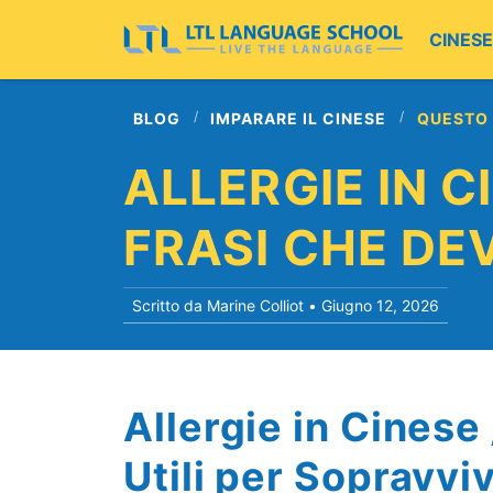
CINESE
BLOG
IMPARARE IL CINESE
QUESTO
ALLERGIE IN C
FRASI CHE DEV
Scritto da Marine Colliot •
Giugno 12, 2026
Allergie in Cinese 
Utili per Sopravvi