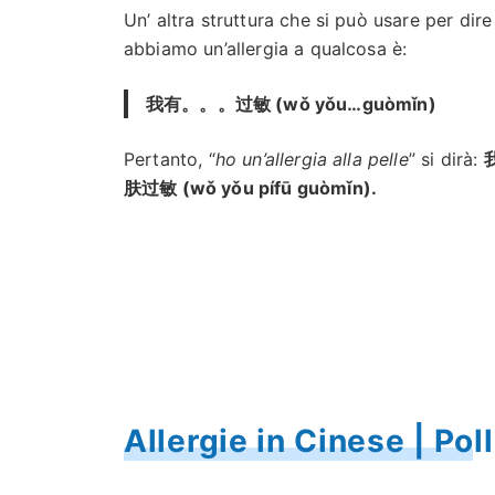
Un’ altra struttura che si può usare per dire
abbiamo un’allergia a qualcosa è:
我有。。。过敏 (wǒ yǒu…guòmǐn)
Pertanto, “
ho un’allergia alla pelle
” si dirà:
肤过敏 (wǒ yǒu pífū guòmǐn).
Allergie in Cinese | Pol