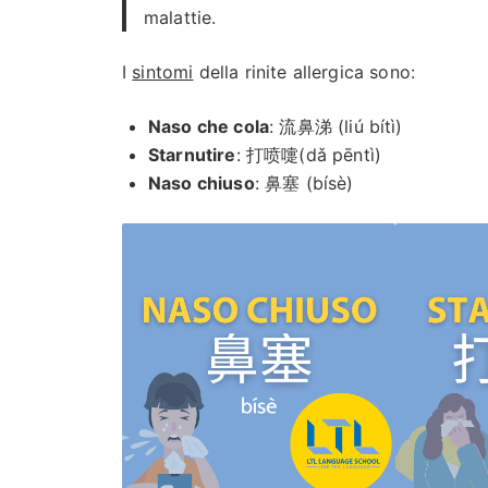
malattie.
I
sintomi
della rinite allergica sono:
Naso che cola
: 流鼻涕 (liú bítì)
Starnutire
: 打喷嚏(dǎ pēntì)
Naso chiuso
: 鼻塞 (bísè)