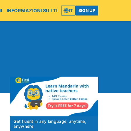
I
INFORMAZIONI SU LTL
IT
SIGN UP
Get fluent in any language, anytime,
anywhere