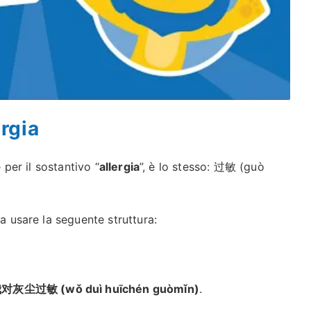
ergia
 per il sostantivo “
allergia
”, è lo stesso: 过敏 (guò
na usare la seguente struttura:
对灰尘过敏 (wǒ duì huīchén guòmǐn)
.