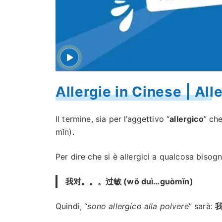
Allergie in Cinese | All
Il termine, sia per l’aggettivo “
allergico
” che
mǐn).
Per dire che si è allergici a qualcosa bisog
我对。。。过敏 (wǒ duì…guòmǐn)
Quindi, “
sono allergico alla polvere
” sarà:
我