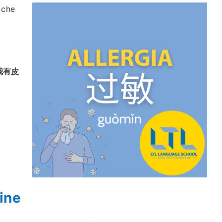
 che
我有皮
line