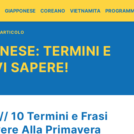
GIAPPONESE
COREANO
VIETNAMITA
PROGRAMM
 ARTICOLO
INESE: TERMINI E
I SAPERE!
// 10 Termini e Frasi
vere Alla Primavera