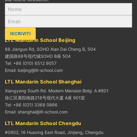
ISCRIVITI
LTL Mandarin School Beijing
88 Jianguo Rd, SOHO Xian Dai Cheng B, 504
建国路88号现代城SOHO B座 504
Tel: +86 (010) 6512 9057
Email:
beijing@ltl-school.com
LTL Mandarin School Shanghai
Xiangyang South Rd. Modern Mansion Bldg. A #901
徐汇区襄阳南路218号现代大厦 A座 901室
Tel: +86 (021) 3368 0866
Email:
shanghai@ltl-school.com
LTL Mandarin School Chengdu
#0902, 16 Huaxing East Road, Jinjiang, Chengdu