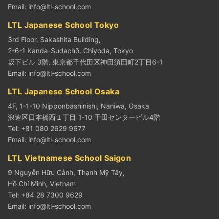
Email:
info@ltl-school.com
LTL Japanese School Tokyo
3rd Floor, Sakashita Building,
2-6-1 Kanda-Sudachō, Chiyoda, Tokyo
坂下ビル 3階, 東京都千代田区神田須田町2丁目6-1
Email:
info@ltl-school.com
LTL Japanese School Osaka
4F, 1-1-10 Nipponbashinishi, Naniwa, Osaka
浪速区日本橋西１丁目 1-10 千田センタービル4階
Tel: +81 080 2629 9677
Email:
info@ltl-school.com
LTL Vietnamese School Saigon
9 Nguyễn Hữu Cảnh, Thạnh Mỹ Tây,
Hồ Chí Minh, Vietnam
Tel: +84 28 7300 9629
Email:
info@ltl-school.com