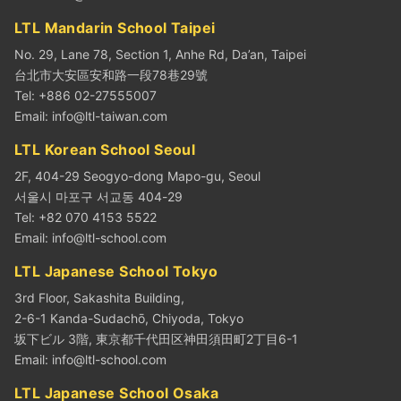
LTL Mandarin School Taipei
No. 29, Lane 78, Section 1, Anhe Rd, Da’an, Taipei
台北市大安區安和路一段78巷29號
Tel: +886 02-27555007
Email:
info@ltl-taiwan.com
LTL Korean School Seoul
2F, 404-29 Seogyo-dong Mapo-gu, Seoul
서울시 마포구 서교동 404-29
Tel: +82 070 4153 5522
Email:
info@ltl-school.com
LTL Japanese School Tokyo
3rd Floor, Sakashita Building,
2-6-1 Kanda-Sudachō, Chiyoda, Tokyo
坂下ビル 3階, 東京都千代田区神田須田町2丁目6-1
Email:
info@ltl-school.com
LTL Japanese School Osaka