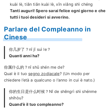
kuài lè, tiān tiān kuài lè, xīn xiǎng shì chéng
Tanti auguri! Spero sarai felice ogni giorno e che
tutti i tuoi desideri si avverino.
Parlare del Compleanno in
Cinese
你几岁了？nǐ jǐ suì le？
Quanti anni ha?
你属什么的？nǐ shǔ shén me de?
Qual è il tuo
segno zodiacale
? (Un modo per
chiedere l’età a qualcuno o l’anno in cui è nato.)
你的生日是什么时候？Nǐ de shēngrì shì shénme
shíhòu?
Quand’è il tuo compleanno?