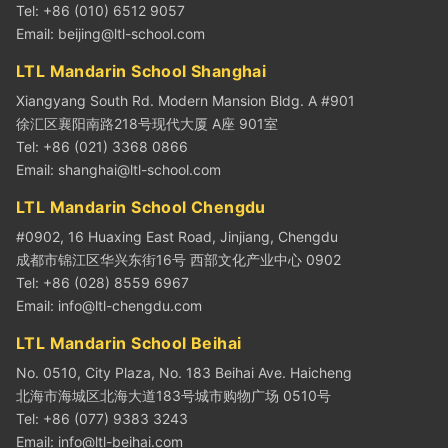
Tel: +86 (010) 6512 9057
Email:
beijing@ltl-school.com
LTL Mandarin School Shanghai
Xiangyang South Rd. Modern Mansion Bldg. A #901
徐汇区襄阳南路218号现代大厦 A座 901室
Tel: +86 (021) 3368 0866
Email:
shanghai@ltl-school.com
LTL Mandarin School Chengdu
#0902, 16 Huaxing East Road, Jinjiang, Chengdu
成都市锦江区华兴东街16号 西部文化产业中心 0902
Tel: +86 (028) 8559 6967
Email:
info@ltl-chengdu.com
LTL Mandarin School Beihai
No. 0510, City Plaza, No. 183 Beihai Ave. Haicheng
北海市海城区北海大道183号城市购物广场 0510号
Tel: +86 (077) 9383 3243
Email:
info@ltl-beihai.com