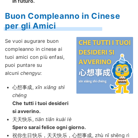
in futuro.
Buon Compleanno in Cinese
per gli Amici
Se vuoi augurare buon
compleanno in cinese ai
tuoi amici con più enfasi,
puoi puntare su
alcuni
chengyu
:
心想事成,
xīn xiǎng shì
chéng
Che tutti i tuoi desideri
si avverino.
天天快乐,
tiān tiān kuài lè
Spero sarai felice ogni giorno.
祝你生日快乐，天天快乐，心想事成, zhù nǐ shēng rì