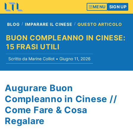
MENU
SIGN UP
BLOG
IMPARARE IL CINESE
QUESTO ARTICOLO
BUON COMPLEANNO IN CINESE:
15 FRASI UTILI
Scritto da Marine Colliot •
Giugno 11, 2026
Augurare Buon
Compleanno in Cinese //
Come Fare & Cosa
Regalare