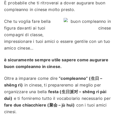
È probabile che ti ritroverai a dover augurare buon
compleanno in cinese molto presto.
Che tu voglia fare bella
figura davanti ai tuoi
compagni di classe,
impressionare i tuoi amici o essere gentile con un tuo
amico cinese…
è sicuramente sempre utile sapere come augurare
buon compleanno in cinese.
Oltre a imparare come dire
“compleanno” (生日 –
shēng rì)
in cinese, ti prepareremo al meglio per
organizzare una bella
festa (生日派对 – shēng rì pài
duì)
e ti forniremo tutto il vocabolario necessario per
fare due chiacchiere (聚会 – jù huì)
con i tuoi amici
cinesi.