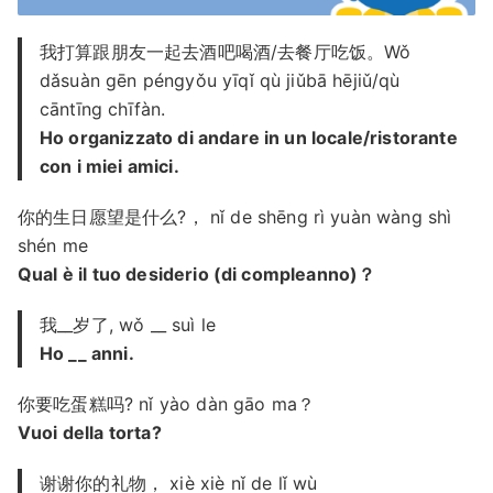
我打算跟朋友一起去酒吧喝酒/去餐厅吃饭。Wǒ
dǎsuàn gēn péngyǒu yīqǐ qù jiǔbā hējiǔ/qù
cāntīng chīfàn.
Ho organizzato di andare in un locale/ristorante
con i miei amici.
你的生日愿望是什么?， nǐ de shēng rì yuàn wàng shì
shén me
Qual è il tuo desiderio (di compleanno)？
我__岁了, wǒ __ suì le
Ho __ anni.
你要吃蛋糕吗? nǐ yào dàn gāo ma？
Vuoi della torta?
谢谢你的礼物， xiè xiè nǐ de lǐ wù