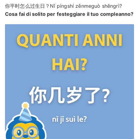
你平时怎么过生日？Nǐ píngshí zěnmeguò shēngrì?
Cosa fai di solito per festeggiare il tuo compleanno?