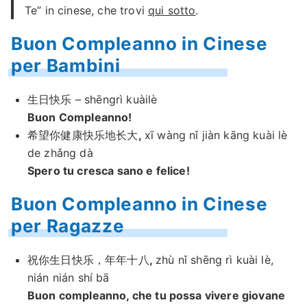
Te” in cinese, che trovi
qui sotto
.
Buon Compleanno in Cinese
per Bambini
生日快乐 – shēngrì kuàilè
Buon Compleanno!
希望你健康快乐地长大
,
xī wàng nǐ jiàn kāng kuài lè
de zhǎng dà
Spero tu cresca sano e felice!
Buon Compleanno in Cinese
per Ragazze
祝你生日快乐，年年十八
,
zhù nǐ shēnɡ rì kuài lè,
nián nián shí bā
Buon compleanno, che tu possa vivere giovane