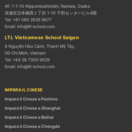
4F, 1-1-10 Nipponbashinishi, Naniwa, Osaka
浪速区日本橋西１丁目 1-10 千田センタービル4階
Tel: +81 080 2629 9677
Email:
info@ltl-school.com
LTL Vietnamese School Saigon
9 Nguyễn Hữu Cảnh, Thạnh Mỹ Tây,
Hồ Chí Minh, Vietnam
Tel: +84 28 7300 9629
Email:
info@ltl-school.com
IMPARA IL CINESE
Impara il Cinese a Pechino
Impara Il Cinese a Shanghai
Impara il Cinese a Beihai
Impara il Cinese a Chengde