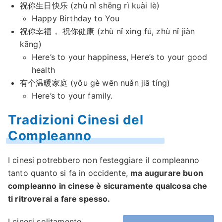
祝你生日快乐 (zhù nǐ shēng rì kuài lè)
Happy Birthday to You
祝你幸福， 祝你健康 (zhù nǐ xìng fú, zhù nǐ jiàn
kāng)
Here’s to your happiness, Here’s to your good
health
有个温暖家庭 (yǒu gè wēn nuǎn jiā tíng)
Here’s to your family.
Tradizioni Cinesi del
Compleanno
I cinesi potrebbero non festeggiare il compleanno
tanto quanto si fa in occidente,
ma augurare buon
compleanno in cinese è sicuramente qualcosa che
ti ritroverai a fare spesso.
I cinesi solitamente