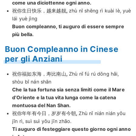
come una diciottenne ogni anno.
祝你生日快乐，越来越靓
,
zhù nǐ shēnɡ rì kuài lè, yuè
lái yuè jìng
Buon compleanno, ti auguro di essere sempre
più bella.
Buon Compleanno in Cinese
per gli Anziani
祝你福如东海，寿比南山
,
Zhù nǐ fú rú dōng hǎi,
shòu bǐ nán shān
Che la tua fortuna sia senza limiti come il Mare
d’Oriente e la tua vita lunga come la catena
montuosa del Nan Shan.
祝你年年有今日，岁岁有今朝
,
Zhù nǐ nián nián yǒu
jīn rì, suì suì yǒu jīn zhāo.
Ti auguro di festeggiare questo giorno ogni anno