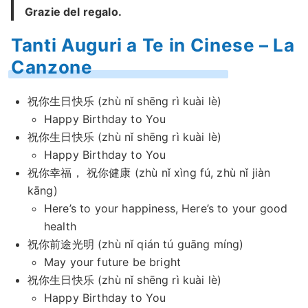
Grazie del regalo.
Tanti Auguri a Te in Cinese – La
Canzone
祝你生日快乐 (zhù nǐ shēng rì kuài lè)
Happy Birthday to You
祝你生日快乐 (zhù nǐ shēng rì kuài lè)
Happy Birthday to You
祝你幸福， 祝你健康 (zhù nǐ xìng fú, zhù nǐ jiàn
kāng)
Here’s to your happiness, Here’s to your good
health
祝你前途光明 (zhù nǐ qián tú guāng míng)
May your future be bright
祝你生日快乐 (zhù nǐ shēng rì kuài lè)
Happy Birthday to You