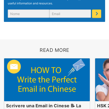
useful information and resources.
READ MORE
Scrivere una Email in Cinese 📝 La
HSK 