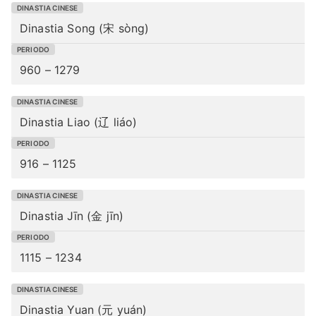
Dinastia Song (宋 sòng)
960 – 1279
Dinastia Liao (辽 liáo)
916 – 1125
Dinastia Jīn (金 jīn)
1115 – 1234
Dinastia Yuan (元 yuán)