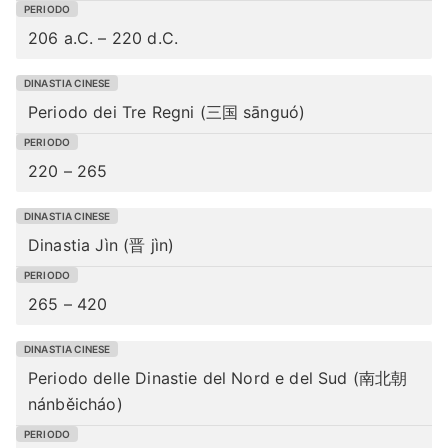
206 a.C. – 220 d.C.
Periodo dei Tre Regni (三国 sānguó)
220 – 265
Dinastia Jìn (晋 jìn)
265 – 420
Periodo delle Dinastie del Nord e del Sud (南北朝
nánběicháo)