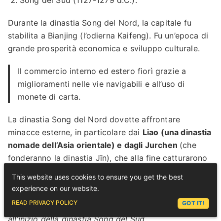
Song del Sud (1127-1279 d.C.).
Durante la dinastia Song del Nord, la capitale fu
stabilita a Bianjing (l’odierna Kaifeng). Fu un’epoca di
grande prosperità economica e sviluppo culturale.
Il commercio interno ed estero fiorì grazie a
miglioramenti nelle vie navigabili e all’uso di
monete di carta.
La dinastia Song del Nord dovette affrontare
minacce esterne, in particolare dai
Liao (una dinastia
nomade dell’Asia orientale) e dagli Jurchen
(che
fonderanno la dinastia Jīn), che alla fine catturarono
la capitale Bianjing nel 1127.
This website uses cookies to ensure you get the best
experience on our website.
Ciò portò alla caduta della
ASK LEX
READ PRIVACY POLICY
GOT IT!
dinastia Song del Nord e
all’inizio della dinastia Song del Sud.