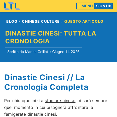
MENU
SIGN UP
BLOG
CHINESE CULTURE
QUESTO ARTICOLO
DINASTIE CINESI: TUTTA LA
CRONOLOGIA
Scritto da Marine Colliot •
Giugno 11, 2026
Dinastie Cinesi // La
Cronologia Completa
Per chiunque inizi a
studiare cinese
, ci sarà sempre
quel momento in cui bisognerà affrontare le
famigerate dinastie cinesi.