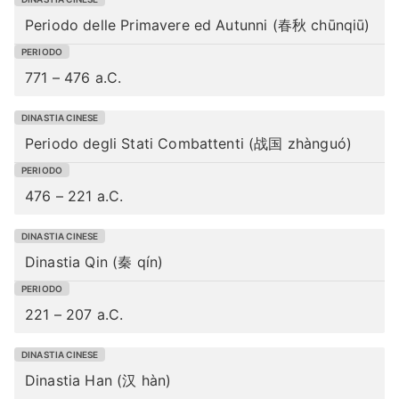
Periodo delle Primavere ed Autunni (春秋 chūnqiū)
771 – 476 a.C.
Periodo degli Stati Combattenti (战国 zhànguó)
476 – 221 a.C.
Dinastia Qin (秦 qín)
221 – 207 a.C.
Dinastia Han (汉 hàn)