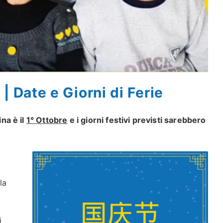
| Date e Giorni di Ferie
ina è il
1° Ottobre
e i giorni festivi previsti sarebbero
la
i