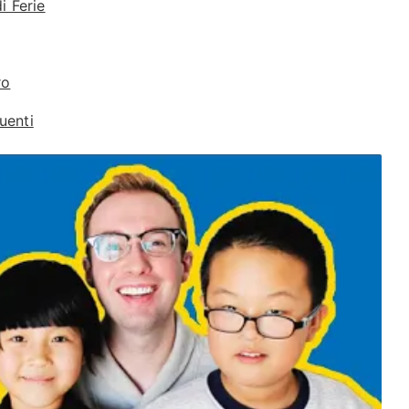
i Ferie
ro
uenti