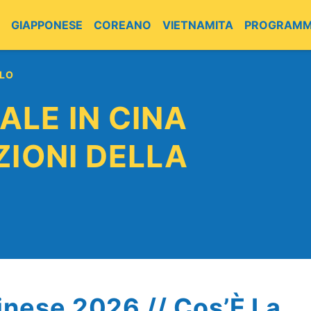
GIAPPONESE
COREANO
VIETNAMITA
PROGRAMM
LO
ALE IN CINA
ZIONI DELLA
inese 2026 // Cos’È La