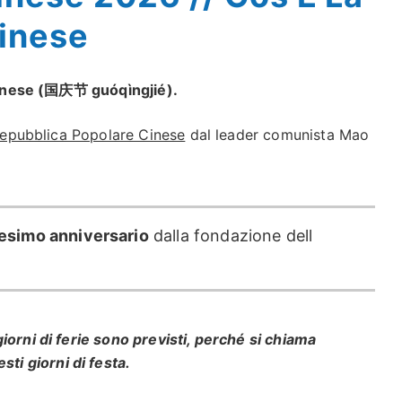
inese
e cinese (国庆节 guóqìngjié).
epubblica Popolare Cinese
dal leader comunista Mao
esimo anniversario
dalla fondazione dell
iorni di ferie sono previsti, perché si chiama
sti giorni di festa.