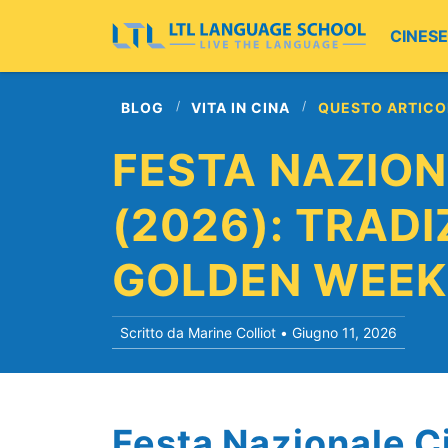
CINESE
BLOG
VITA IN CINA
QUESTO ARTICO
FESTA NAZION
(2026): TRADI
GOLDEN WEEK
Scritto da Marine Colliot •
Giugno 11, 2026
Festa Nazionale C