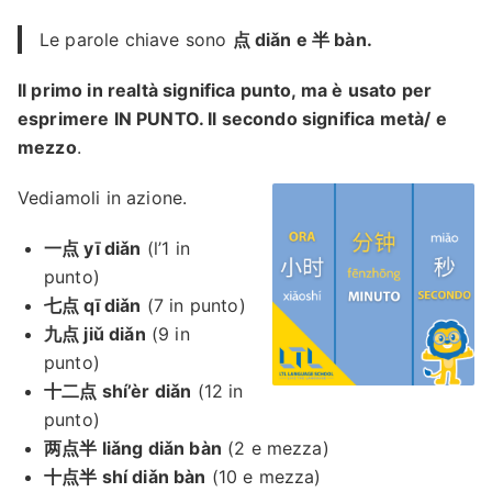
Le parole chiave sono
点 diǎn e 半 bàn.
Il primo in realtà significa punto, ma è usato per
esprimere IN PUNTO. Il secondo significa metà/ e
mezzo
.
Vediamoli in azione.
一点 yī diǎn
(l’1 in
punto)
七点 qī diǎn
(7 in punto)
九点 jiǔ diǎn
(9 in
punto)
十二点 shí’èr diǎn
(12 in
punto)
两点半 liǎng diǎn bàn
(2 e mezza)
十点半 shí diǎn bàn
(10 e mezza)