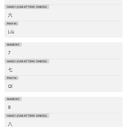
六
Liù
7
七
Qī
8
八