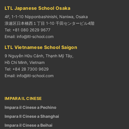
LTL Japanese School Osaka
4F, 1-1-10 Nipponbashinishi, Naniwa, Osaka
浪速区日本橋西１丁目 1-10 千田センタービル4階
Tel: +81 080 2629 9677
Email:
info@ltl-school.com
LTL Vietnamese School Saigon
9 Nguyễn Hữu Cảnh, Thạnh Mỹ Tây,
Hồ Chí Minh, Vietnam
Tel: +84 28 7300 9629
Email:
info@ltl-school.com
IMPARA IL CINESE
Impara il Cinese a Pechino
Impara Il Cinese a Shanghai
Impara il Cinese a Beihai