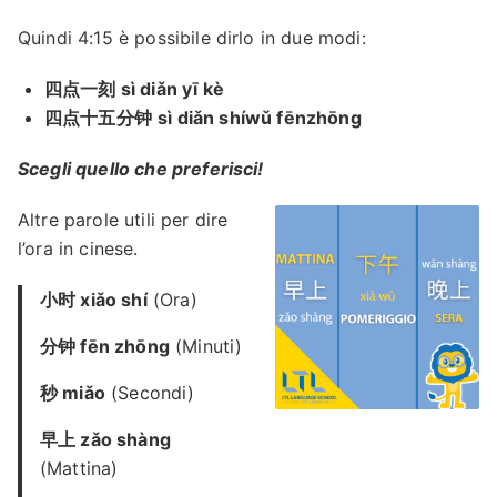
Quindi 4:15 è possibile dirlo in due modi:
四点一刻 sì diǎn yī kè
四点十五分钟
sì diǎn shíwǔ fēnzhōng
Scegli quello che preferisci!
Altre parole utili per dire
l’ora in cinese.
小时 xiǎo shí
(Ora)
分钟 fēn zhōng
(Minuti)
秒 miǎo
(Secondi)
早上 zǎo
shàng
(Mattina)