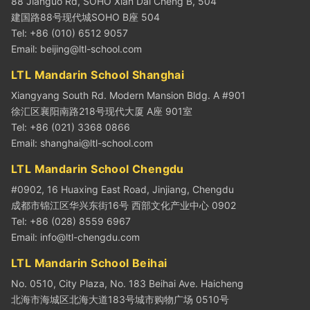
88 Jianguo Rd, SOHO Xian Dai Cheng B, 504
建国路88号现代城SOHO B座 504
Tel: +86 (010) 6512 9057
Email:
beijing@ltl-school.com
LTL Mandarin School Shanghai
Xiangyang South Rd. Modern Mansion Bldg. A #901
徐汇区襄阳南路218号现代大厦 A座 901室
Tel: +86 (021) 3368 0866
Email:
shanghai@ltl-school.com
LTL Mandarin School Chengdu
#0902, 16 Huaxing East Road, Jinjiang, Chengdu
成都市锦江区华兴东街16号 西部文化产业中心 0902
Tel: +86 (028) 8559 6967
Email:
info@ltl-chengdu.com
LTL Mandarin School Beihai
No. 0510, City Plaza, No. 183 Beihai Ave. Haicheng
北海市海城区北海大道183号城市购物广场 0510号