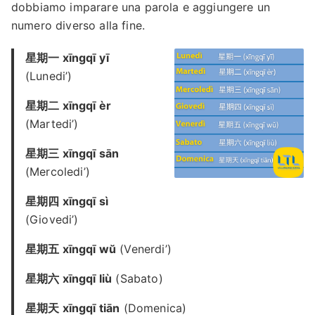
dobbiamo imparare una parola e aggiungere un
numero diverso alla fine.
星期一 xīngqī yī
(Lunedi’)
星期二 xīngqī èr
(Martedi’)
星期三 xīngqī sān
(Mercoledi’)
星期四 xīngqī sì
(Giovedi’)
星期五 xīngqī wŭ
(Venerdi’)
星期六 xīngqī liù
(Sabato)
星期天 xīngqī tiān
(Domenica)