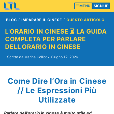
MENU
SIGN UP
BLOG
IMPARARE IL CINESE
QUESTO ARTICOLO
L'ORARIO IN CINESE ⏳ LA GUIDA
COMPLETA PER PARLARE
DELL'ORARIO IN CINESE
Scritto da Marine Colliot •
Giugno 12, 2026
Come Dire l’Ora in Cinese
// Le Espressioni Più
Utilizzate
Parlare dell’orario in cinese è molto utile ed