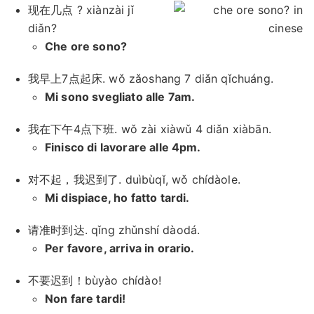
现在几点 ? xiànzài jǐ
diǎn?
Che ore sono?
我早上7点起床. wǒ zǎoshang 7 diǎn qǐchuáng.
Mi sono svegliato alle 7am.
我在下午4点下班. wǒ zài xiàwǔ 4 diǎn xiàbān.
Finisco di lavorare alle 4pm.
对不起，我迟到了. duìbùqǐ, wǒ chídàole.
Mi dispiace, ho fatto tardi.
请准时到达. qǐng zhǔnshí dàodá.
Per favore, arriva in orario.
不要迟到！bùyào chídào!
Non fare tardi!