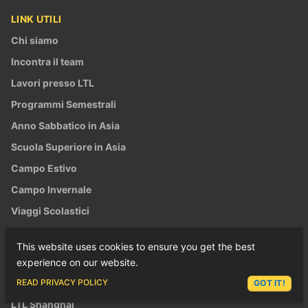
LINK UTILI
Chi siamo
Incontra il team
Lavori presso LTL
Programmi Semestrali
Anno Sabbatico in Asia
Scuola Superiore in Asia
Campo Estivo
Campo Invernale
Viaggi Scolastici
Online
This website uses cookies to ensure you get the best
LTL Blog
experience on our website.
ASK LEX
LTL ON GOOGLE
READ PRIVACY POLICY
GOT IT!
LTL Shanghai