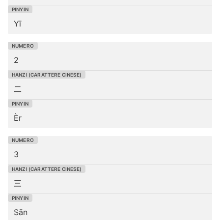
Yī
2
二
Èr
3
三
Sān