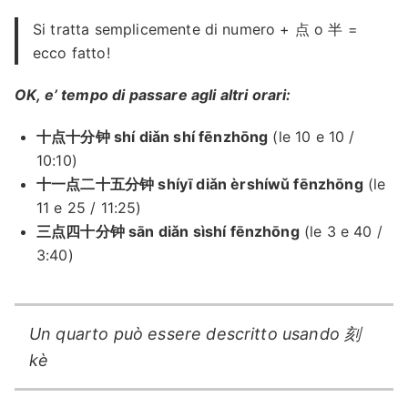
Si tratta semplicemente di numero + 点 o 半 =
ecco fatto!
OK, e’ tempo di passare agli altri orari:
十点十分钟 shí diǎn shí fēnzhōng
(le 10 e 10 /
10:10)
十一点二十五分钟 shíyī diǎn èrshíwǔ fēnzhōng
(le
11 e 25 / 11:25)
三点四十分钟 sān diǎn sìshí fēnzhōng
(le 3 e 40 /
3:40)
Un quarto può essere descritto usando 刻
kè