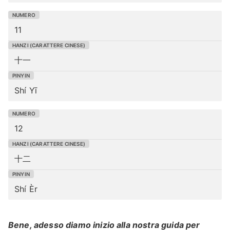
11
十一
Shí Yī
12
十二
Shí Èr
Bene, adesso diamo inizio alla nostra guida per