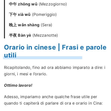
中午 zhōng wǔ
(Mezzogiorno)
下午 xià wǔ
(Pomeriggio)
晚上 wǎn shàng
(Sera)
半夜 Bàn yè
(Mezzanotte)
Orario in cinese | Frasi e parole
utili
Ricapitolando, fino ad ora abbiamo imparato a dire: i
giorni, i mesi e l’orario.
Ottimo lavoro!
Adesso, impariamo anche qualche frase utile per
quando ti capiterà di parlare di ora e orario in Cina: