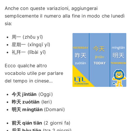
Anche con queste variazioni, aggiungerai
semplicemente il numero alla fine in modo che lunedì
sia:
周一 (zhōu yī)
星期一 (xīngqī yī)
礼拜一 (lǐbài yī)
Ecco qualche altro
vocabolo utile per parlare
del tempo in cinese…
今天 jīntiān
(Oggi)
昨天 zuótiān
(Ieri)
明天 míngtiān
(Domani)
前天 qián tiān
(2 giorni fa)
后天 hòu tiān
(tra 2 giorni)