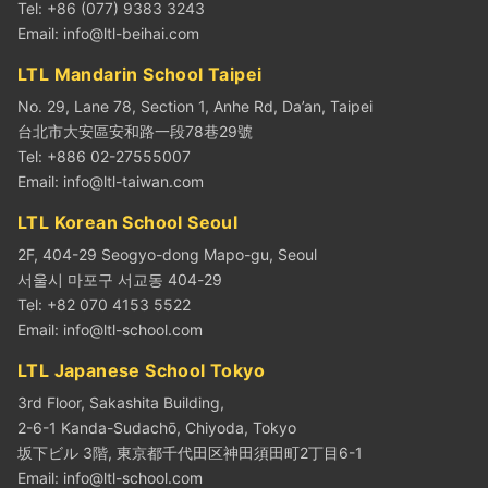
Tel: +86 (077) 9383 3243
Email:
info@ltl-beihai.com
LTL Mandarin School Taipei
No. 29, Lane 78, Section 1, Anhe Rd, Da’an, Taipei
台北市大安區安和路一段78巷29號
Tel: +886 02-27555007
Email:
info@ltl-taiwan.com
LTL Korean School Seoul
2F, 404-29 Seogyo-dong Mapo-gu, Seoul
서울시 마포구 서교동 404-29
Tel: +82 070 4153 5522
Email:
info@ltl-school.com
LTL Japanese School Tokyo
3rd Floor, Sakashita Building,
2-6-1 Kanda-Sudachō, Chiyoda, Tokyo
坂下ビル 3階, 東京都千代田区神田須田町2丁目6-1
Email:
info@ltl-school.com