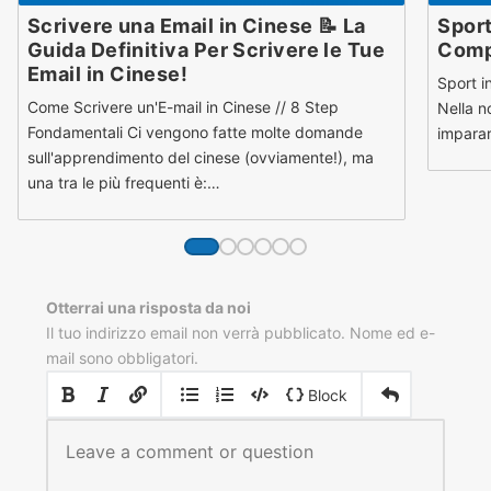
Scrivere una Email in Cinese 📝 La
Sport
Guida Definitiva Per Scrivere le Tue
Comp
Email in Cinese!
Sport i
Come Scrivere un'E-mail in Cinese // 8 Step
Nella n
Fondamentali Ci vengono fatte molte domande
imparar
sull'apprendimento del cinese (ovviamente!), ma
una tra le più frequenti è:…
Otterrai una risposta da noi
Il tuo indirizzo email non verrà pubblicato. Nome ed e-
mail sono obbligatori.
|
|
Block