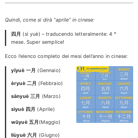
Quindi, come si dirà “aprile” in cinese:
四月
(sì yuè) – traducendo letteralmente: 4 °
mese. Super semplice!
Ecco l’elenco completo dei mesi dell’anno in cinese:
yīyuè 一月
(Gennaio)
èryuè 二月
(Febbraio)
sānyuè 三月
(Marzo)
sìyuè 四月
(Aprile)
wŭyuè 五月
(Maggio)
liùyuè 六月
(Giugno)