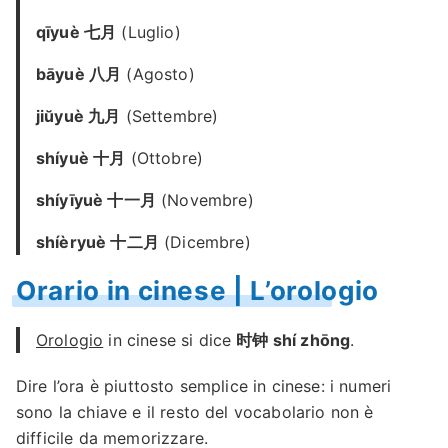
qīyuè 七月
(Luglio)
bāyuè 八月
(Agosto)
jiŭyuè 九月
(Settembre)
shíyuè 十月
(Ottobre)
shíyīyuè 十一月
(Novembre)
shíèryuè 十二月
(Dicembre)
Orario in cinese | L’orologio
Orologio
in cinese si dice
时钟 shí zhōng
.
Dire l’ora è piuttosto semplice in cinese: i numeri
sono la chiave e il resto del vocabolario non è
difficile da memorizzare.