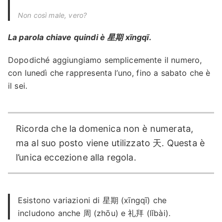
Non così male, vero?
La parola chiave quindi è 星期 xīngqī.
Dopodiché aggiungiamo semplicemente il numero,
con lunedì che rappresenta l’uno, fino a sabato che è
il sei.
Ricorda che la domenica non è numerata,
ma al suo posto viene utilizzato 天. Questa è
l’unica eccezione alla regola.
Esistono variazioni di 星期 (xīngqī) che
includono anche 周 (zhōu) e 礼拜 (lǐbài).