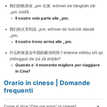
我们的航班在 _pm 出发. wǒmen de hángbān zài
_pm chūfā.
Il nostro volo parte alle _pm.
我们的火车到达 _pm. wǒmen de huǒchē dàodá
_pm.
Il nostro treno arriva alle _pm.
什么时候是去中国的最佳时间？shénme shíhòu shì qù
zhōngguó de zuì jiā shíjiān?
Quando e’ il momento migliore per viaggiare
in Cina?
Orario in cinese | Domande
frequenti
Come si dice “Che ore sono” in cinese?