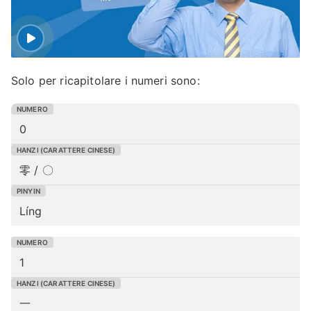
Solo per ricapitolare i numeri sono:
0
零 / 〇
Líng
1
一