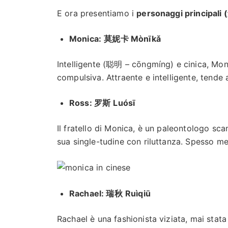
E ora presentiamo i
personaggi principali
Monica:
莫妮卡 Mònīkǎ
Intelligente (聪明 – cōngmíng) e cinica, Mon
compulsiva. Attraente e intelligente, tende
Ross: 罗斯
Luósī
Il fratello di Monica, è un paleontologo s
sua single-tudine con riluttanza. Spesso men
Rachael: 瑞秋
Ruìqiū
Rachael è una fashionista viziata, mai stata