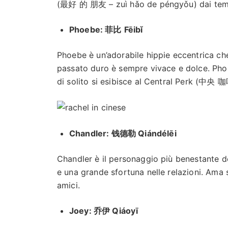
(最好 的 朋友 – zuì hǎo de péngyǒu) dai tem
Phoebe: 菲比
Fēibǐ
Phoebe è un’adorabile hippie eccentrica ch
passato duro è sempre vivace e dolce. Pho
di solito si esibisce al Central Perk (中央
Chandler: 钱德勒 Qiándélēi
Chandler è il personaggio più benestante d
e una grande sfortuna nelle relazioni. Ama
amici.
Joey: 乔伊 Qiáoyī