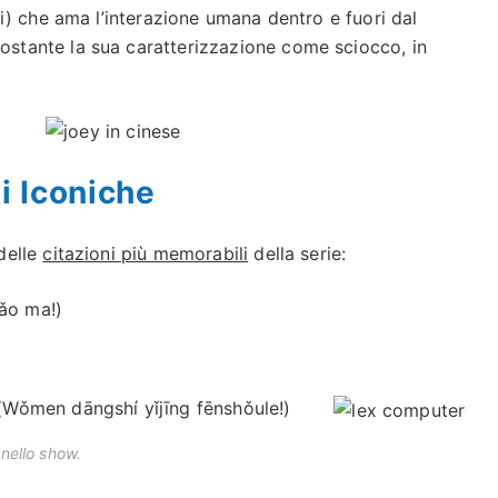
i) che ama l’interazione umana dentro e fuori dal
ostante la sua caratterizzazione come sciocco, in
i Iconiche
delle
citazioni più memorabili
della serie:
ǎo ma!)
men dāngshí yǐjīng fēnshǒule!)
nello show.