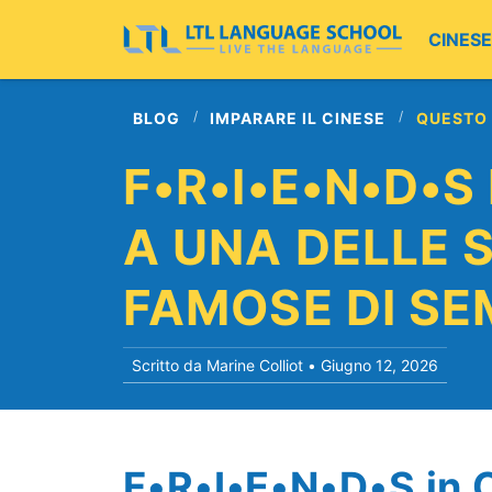
CINESE
BLOG
IMPARARE IL CINESE
QUESTO
F•R•I•E•N•D•S
A UNA DELLE S
FAMOSE DI SE
Scritto da Marine Colliot •
Giugno 12, 2026
F•R•I•E•N•D•S in C