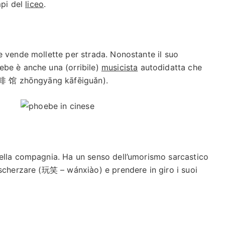
pi del
liceo
.
e vende mollette per strada. Nonostante il suo
ebe è anche una (orribile)
musicista
autodidatta che
 咖啡 馆 zhōngyāng kāfēiguǎn).
ella compagnia. Ha un senso dell’umorismo sarcastico
 scherzare (玩笑 – wánxiào) e prendere in giro i suoi