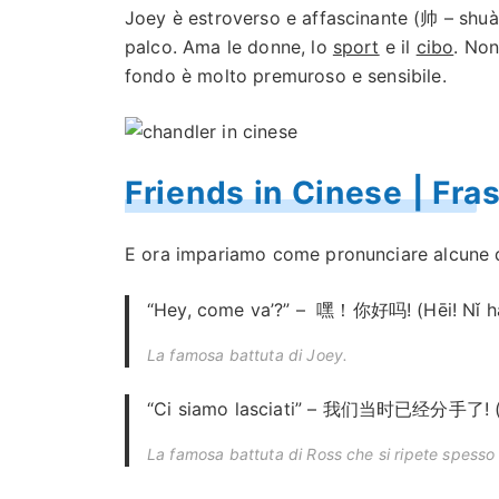
Joey è estroverso e affascinante (帅 – shuà
palco. Ama le donne, lo
sport
e il
cibo
. Non
fondo è molto premuroso e sensibile.
Friends in Cinese | Fras
E ora impariamo come pronunciare alcune 
“Hey, come va’?” – 嘿！你好吗! (Hēi! Nǐ h
La famosa battuta di Joey.
“Ci siamo lasciati” – 我们当时已经分手了! (Wǒ
La famosa battuta di Ross che si ripete spesso 